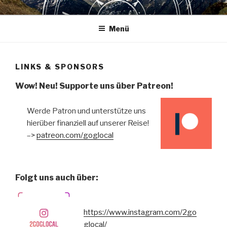
Zum
LISA UND CHRIS REISEN UM
… natürlich ohne langweilige Flugzeuge
Inhalt
DIE WELT
Menü
springen
LINKS & SPONSORS
Wow! Neu! Supporte uns über Patreon!
Werde Patron und unterstütze uns
hierüber finanziell auf unserer Reise!
–>
patreon.com/goglocal
Folgt uns auch über:
https://www.instagram.com/2go
glocal/